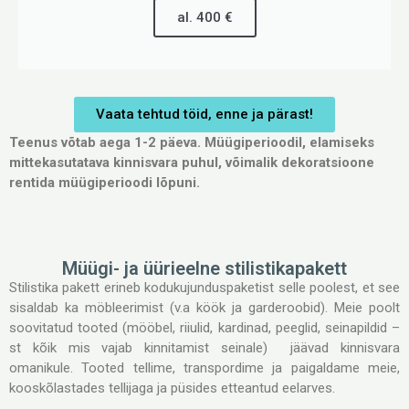
al. 400 €
Vaata tehtud töid, enne ja pärast!
Teenus võtab aega 1-2 päeva. Müügiperioodil, elamiseks
mittekasutatava kinnisvara puhul, võimalik dekoratsioone
rentida müügiperioodi lõpuni.
Müügi- ja üürieelne stilistikapakett
Stilistika pakett erineb kodukujunduspaketist selle poolest, et see
sisaldab ka möbleerimist (v.a köök ja garderoobid). Meie poolt
soovitatud tooted (mööbel, riiulid, kardinad, peeglid, seinapildid –
st kõik mis vajab kinnitamist seinale) jäävad kinnisvara
omanikule. Tooted tellime, transpordime ja paigaldame meie,
kooskõlastades tellijaga ja püsides etteantud eelarves.