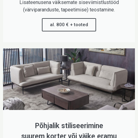
Lisateenusena väiksemate siseviimistlustööd
(värviparanduste, tapeetimise) teostamine.
al. 800 € + tooted
Põhjalik stiliseerimine
suurem korter või väike eramu