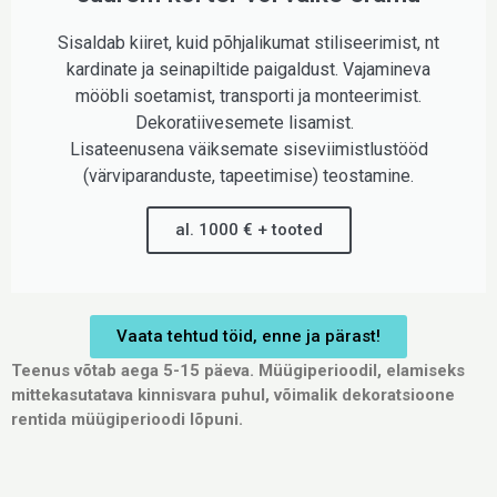
Sisaldab kiiret, kuid põhjalikumat stiliseerimist, nt
kardinate ja seinapiltide paigaldust. Vajamineva
mööbli soetamist, transporti ja monteerimist.
Dekoratiivesemete lisamist.
Lisateenusena väiksemate siseviimistlustööd
(värviparanduste, tapeetimise) teostamine.
al. 1000 € + tooted
Vaata tehtud töid, enne ja pärast!
Teenus võtab aega 5-15 päeva. Müügiperioodil, elamiseks
mittekasutatava kinnisvara puhul, võimalik dekoratsioone
rentida müügiperioodi lõpuni.