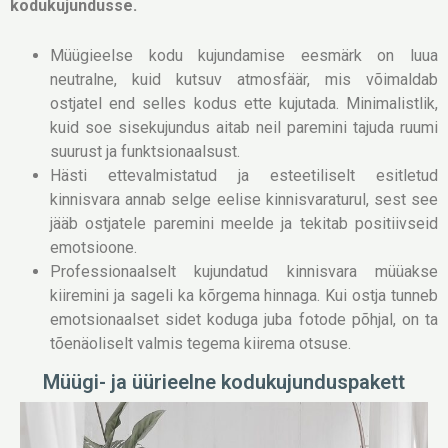
kodukujundusse.
Müügieelse kodu kujundamise eesmärk on luua
neutralne, kuid kutsuv atmosfäär, mis võimaldab
ostjatel end selles kodus ette kujutada. Minimalistlik,
kuid soe sisekujundus aitab neil paremini tajuda ruumi
suurust ja funktsionaalsust.
Hästi ettevalmistatud ja esteetiliselt esitletud
kinnisvara annab selge eelise kinnisvaraturul, sest see
jääb ostjatele paremini meelde ja tekitab positiivseid
emotsioone.
Professionaalselt kujundatud kinnisvara müüakse
kiiremini ja sageli ka kõrgema hinnaga. Kui ostja tunneb
emotsionaalset sidet koduga juba fotode põhjal, on ta
tõenäoliselt valmis tegema kiirema otsuse.
Müügi- ja üürieelne kodukujunduspakett