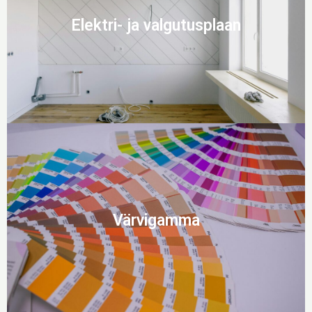
Elektri- ja valgutusplaan
Värvigamma