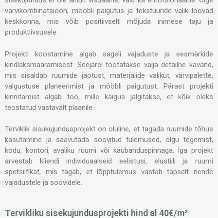
sisekujundus ei ole ainult visuaalne, vaid ka emotsionaalne. Õige
värvikombinatsioon, mööbli paigutus ja tekstuuride valik loovad
keskkonna, mis võib positiivselt mõjuda inimese taju ja
produktiivsusele.
Projekti koostamine algab sageli vajaduste ja eesmärkide
kindlaksmääramisest. Seejärel töötatakse välja detailne kavand,
mis sisaldab ruumide jaotust, materjalide valikut, värvipalette,
valgustuse planeerimist ja mööbli paigutust. Pärast projekti
kinnitamist algab töö, mille käigus jälgitakse, et kõik oleks
teostatud vastavalt plaanile.
Terviklik sisukujundusprojekt on oluline, et tagada ruumide tõhus
kasutamine ja saavutada soovitud tulemused, olgu tegemist,
kodu, kontori, avaliku ruumi või kaubanduspinnaga. Iga projekt
arvestab kliendi individuaalseid eelistusi, elustiili ja ruumi
spetsiifikat, mis tagab, et lõpptulemus vastab täpselt nende
vajadustele ja soovidele.
Tervikliku sisekujundusprojekti hind al 40€/m²