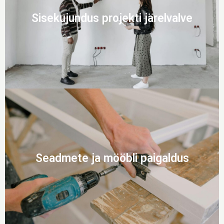
Sisekujundus projekti järelvalve
Seadmete ja mööbli paigaldus