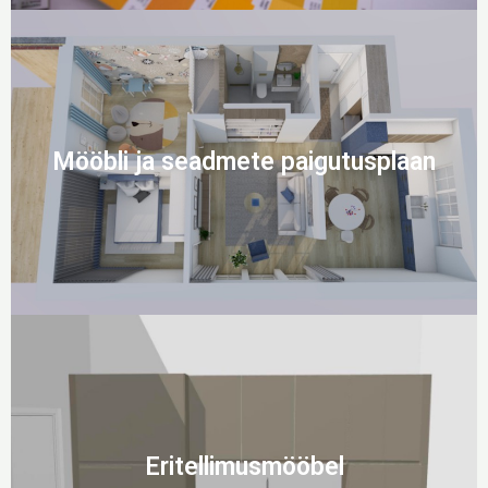
Mööbli ja seadmete paigutusplaan
Eritellimusmööbel