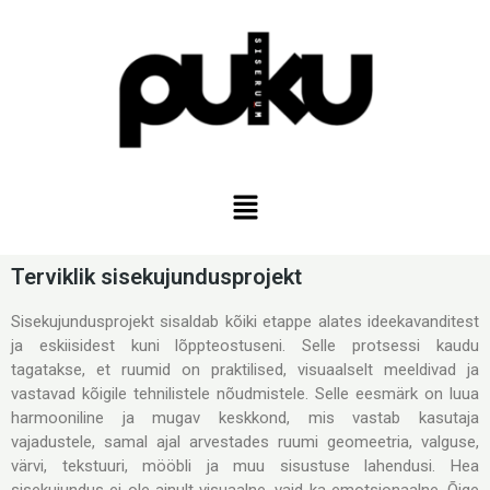
Terviklik sisekujundusprojekt
Sisekujundusprojekt sisaldab kõiki etappe alates ideekavanditest
ja eskiisidest kuni lõppteostuseni. Selle protsessi kaudu
tagatakse, et ruumid on praktilised, visuaalselt meeldivad ja
vastavad kõigile tehnilistele nõudmistele. Selle eesmärk on luua
harmooniline ja mugav keskkond, mis vastab kasutaja
vajadustele, samal ajal arvestades ruumi geomeetria, valguse,
värvi, tekstuuri, mööbli ja muu sisustuse lahendusi. Hea