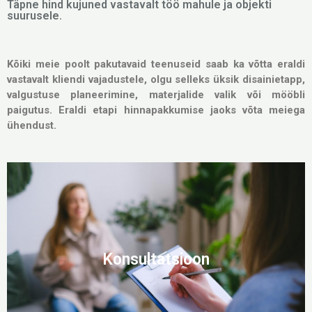
Täpne hind kujuned vastavalt töö mahule ja objekti
suurusele.
Kõiki meie poolt pakutavaid teenuseid saab ka võtta eraldi
vastavalt kliendi vajadustele, olgu selleks üksik disainietapp,
valgustuse planeerimine, materjalide valik või mööbli
paigutus. Eraldi etapi hinnapakkumise jaoks võta meiega
ühendust.
Konsultatsioon